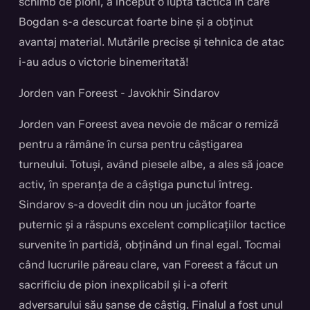
schimb de pioni, a început o luptă tactică în care
Bogdan s-a descurcat foarte bine și a obținut
avantaj material. Mutările precise și tehnica de atac
i-au adus o victorie binemeritată!
Jorden van Foreest - Javokhir Sindarov
Jorden van Foreest avea nevoie de măcar o remiză
pentru a rămâne în cursa pentru câștigarea
turneului. Totuși, având piesele albe, a ales să joace
activ, în speranța de a câștiga punctul întreg.
Sindarov s-a dovedit din nou un jucător foarte
puternic și a răspuns excelent complicațiilor tactice
survenite în partidă, obținând un final egal. Tocmai
când lucrurile păreau clare, van Foreest a făcut un
sacrificiu de pion inexplicabil și i-a oferit
adversarului său șanse de câștig. Finalul a fost unul