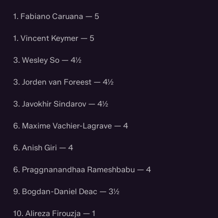
1. Fabiano Caruana — 5
1. Vincent Keymer — 5
3. Wesley So — 4½
3. Jorden van Foreest — 4½
3. Javokhir Sindarov — 4½
6. Maxime Vachier-Lagrave — 4
6. Anish Giri — 4
6. Praggnanandhaa Rameshbabu — 4
9. Bogdan-Daniel Deac — 3½
10. Alireza Firouzja — 1