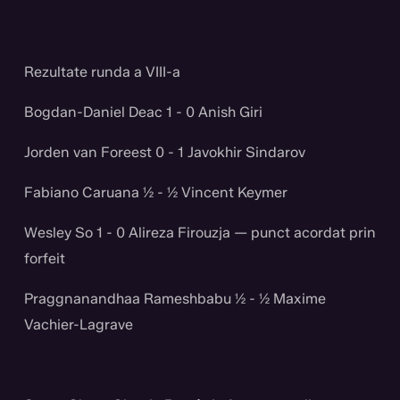
Rezultate runda a VIII-a
Bogdan-Daniel Deac 1 - 0 Anish Giri
Jorden van Foreest 0 - 1 Javokhir Sindarov
Fabiano Caruana ½ - ½ Vincent Keymer
Wesley So 1 - 0 Alireza Firouzja — punct acordat prin
forfeit
Praggnanandhaa Rameshbabu ½ - ½ Maxime
Vachier-Lagrave