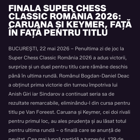
FINALA SUPER CHESS
CLASSIC ROMÂNIA 2026:
CARUANA ȘI KEYMER, FAȚĂ
ÎN FAȚĂ PENTRU TITLU
BUCUREȘTI, 22 mai 2026 – Penultima zi de joc la
Super Chess Classic România 2026 a adus victorii,
surprize și un duel pentru titlu care rămâne deschis
până în ultima rundă. Românul Bogdan-Daniel Deac
a obținut prima victorie din turneu împotriva lui
Anish Giri iar Sindarov a continuat seria sa de
rezultate remarcabile, eliminându-l din cursa pentru
titlu pe Van Foreest. Caruana și Keymer, cei doi rivali
pentru primul loc, au ales prudența și au lăsat totul
pentru ultima rundă – o finală care se anunță de
neuitat. Cea mai lungă partidă a turneului, 139 de