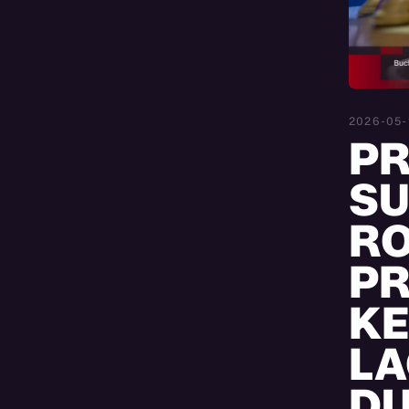
2026-05-
PR
SU
RO
P
KE
LA
DU