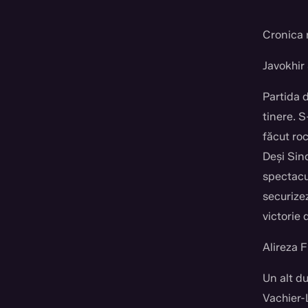
Cronica 
Javokhir
Partida 
tinere. S
făcut roc
Deși Sind
spectacu
securizez
victorie 
Alireza 
Un alt du
Vachier-L