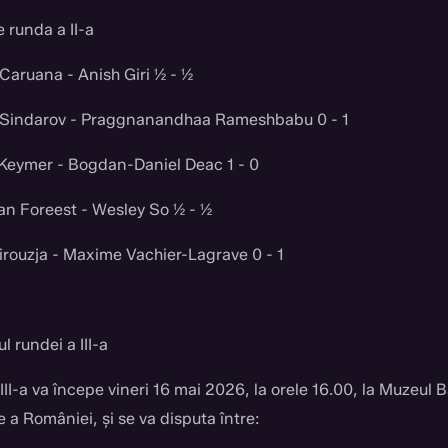
 runda a II-a
Caruana - Anish Giri ½ - ½
 Sindarov - Praggnanandhaa Rameshbabu 0 - 1
Keymer - Bogdan-Daniel Deac 1 - 0
an Foreest - Wesley So ½ - ½
Firouzja - Maxime Vachier-Lagrave 0 - 1
 rundei a III-a
II-a va începe vineri 16 mai 2026, la orele 16.00, la Muzeul B
 a României, și se va disputa între: