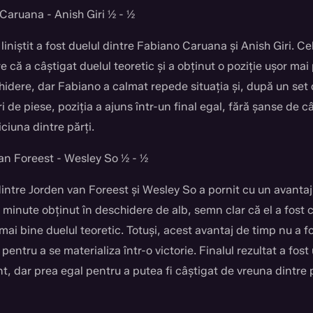
Caruana - Anish Giri ½ - ½
liniștit a fost duelul dintre Fabiano Caruana și Anish Giri. Ce
 că a câștigat duelul teoretic și a obținut o poziție ușor mai
hidere, dar Fabiano a calmat repede situația și, după un set
 de piese, poziția a ajuns într-un final egal, fără șanse de c
ciuna dintre părți.
an Foreest - Wesley So ½ - ½
dintre Jorden van Foreest și Wesley So a pornit cu un avanta
minute obținut în deschidere de alb, semn clar că el a fost c
mai bine duelul teoretic. Totuși, acest avantaj de timp nu a f
 pentru a se materializa într-o victorie. Finalul rezultat a fost
t, dar prea egal pentru a putea fi câștigat de vreuna dintre p