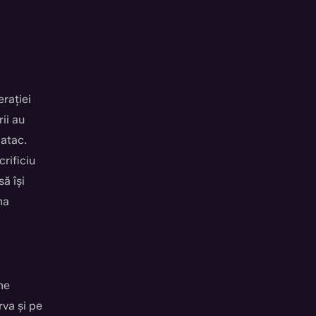
rației
ii au
 atac.
rificiu
ă își
ma
me
rva și pe