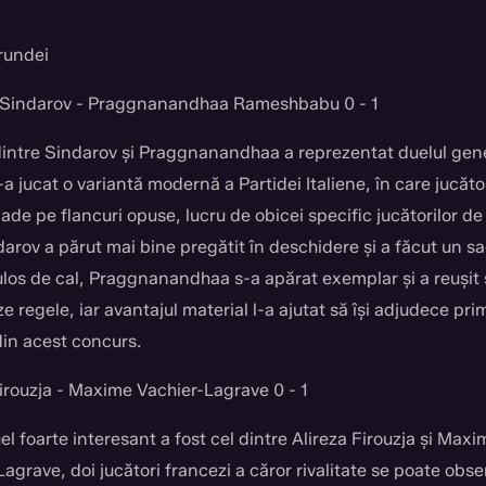
rundei
 Sindarov - Praggnanandhaa Rameshbabu 0 - 1
dintre Sindarov și Praggnanandhaa a reprezentat duelul gene
-a jucat o variantă modernă a Partidei Italiene, în care jucător
ade pe flancuri opuse, lucru de obicei specific jucătorilor de
arov a părut mai bine pregătit în deschidere și a făcut un sac
los de cal, Praggnanandhaa s-a apărat exemplar și a reușit s
e regele, iar avantajul material l-a ajutat să își adjudece pri
din acest concurs.
Firouzja - Maxime Vachier-Lagrave 0 - 1
el foarte interesant a fost cel dintre Alireza Firouzja și Maxi
agrave, doi jucători francezi a căror rivalitate se poate obse