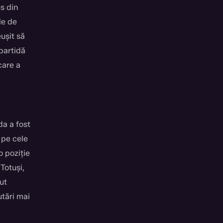
us din
le de
eușit să
 partidă
care a
da a fost
e pe cele
o poziție
Totuși,
ut
utări mai