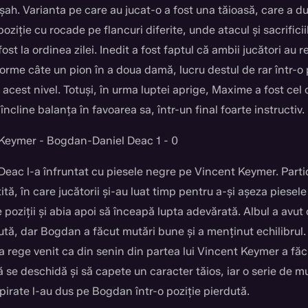
șah. Varianta pe care au jucat-o a fost una tăioasă, care a d
poziție cu rocade pe flancuri diferite, unde atacul și sacrificii
fost la ordinea zilei. Inedit a fost faptul că ambii jucători au r
forme câte un pion în a doua damă, lucru destul de rar într-o
 acest nivel. Totuși, în urma luptei aprige, Maxime a fost cel 
 încline balanța în favoarea sa, într-un final foarte instructiv.
Keymer - Bogdan-Daniel Deac 1 - 0
eac l-a înfruntat cu piesele negre pe Vincent Keymer. Parti
tită, în care jucătorii și-au luat timp pentru a-și așeza piesel
poziții și abia apoi să înceapă lupta adevărată. Albul a avut 
tă, dar Bogdan a făcut mutări bune și a menținut echilibrul. 
a rege venit ca din senin din partea lui Vincent Keymer a făc
ă se deschidă și să capete un caracter tăios, iar o serie de m
pirate l-au dus pe Bogdan într-o poziție pierdută.