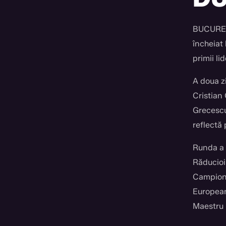
BUCUREȘT
încheiat 
primii lid
A doua zi
Cristian 
Grecescu
reflectă 
Runda a t
Răducioiu
Campion
European
Maestru 