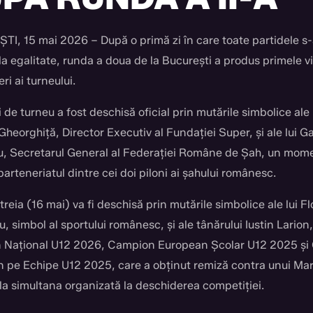
I, 15 mai 2026 – După o primă zi în care toate partidele s
la egalitate, runda a doua de la București a produs primele vic
eri ai turneului.
 de turneu a fost deschisă oficial prin mutările simbolice ale 
Gheorghiță, Director Executiv al Fundației Super, și ale lui Ga
, Secretarul General al Federației Române de Șah, un mom
parteneriatul dintre cei doi piloni ai șahului românesc.
reia (16 mai) va fi deschisă prin mutările simbolice ale lui Fl
, simbol al sportului românesc, și ale tânărului Iustin Larion,
 Național U12 2026, Campion European Școlar U12 2025 și
 pe Echipe U12 2025, care a obținut remiză contra unui Ma
la simultana organizată la deschiderea competiției.