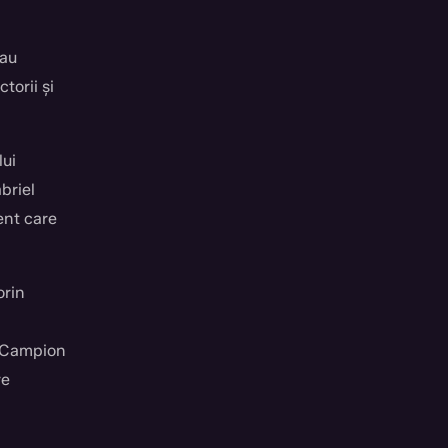
-au
torii și
lui
briel
ent care
orin
 Campion
re