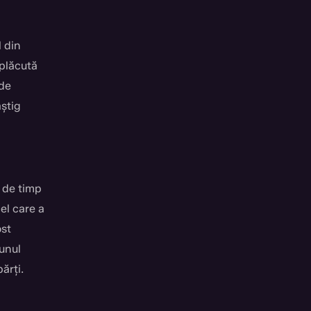
l din
 plăcută
 de
âștig
j de timp
el care a
ost
 unul
ărți.