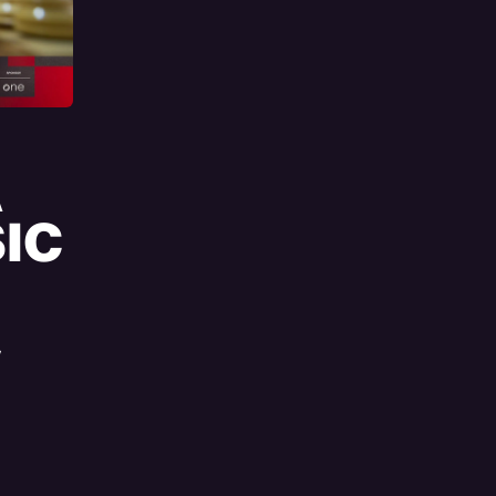
A
IC
,
-