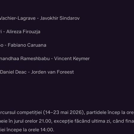
achier-Lagrave - Javokhir Sindarov
i - Alireza Firouzja
o - Fabiano Caruana
nandhaa Rameshbabu - Vincent Keymer
aniel Deac - Jorden van Foreest
arcursul competiției (14–23 mai 2026), partidele încep la ore
heie în jurul orelor 21.00, excepție făcând ultima zi, când fina
ei începe la orele 14:00.