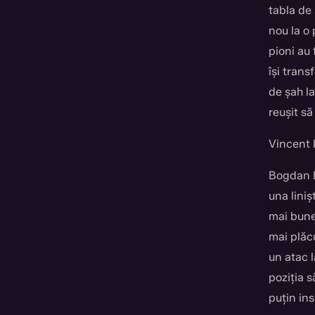
tabla de 
nou la o 
pioni au 
își trans
de șah la
reușit să
Vincent 
Bogdan D
una liniș
mai bune 
mai plăcu
un atac l
poziția s
puțin ins