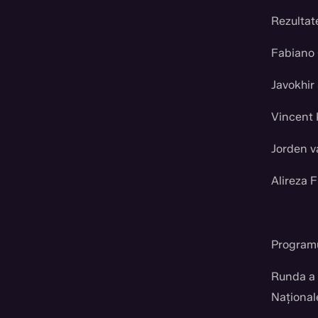
Rezultate
Fabiano 
Javokhir
Vincent 
Jorden v
Alireza 
Programul
Runda a I
Naționale