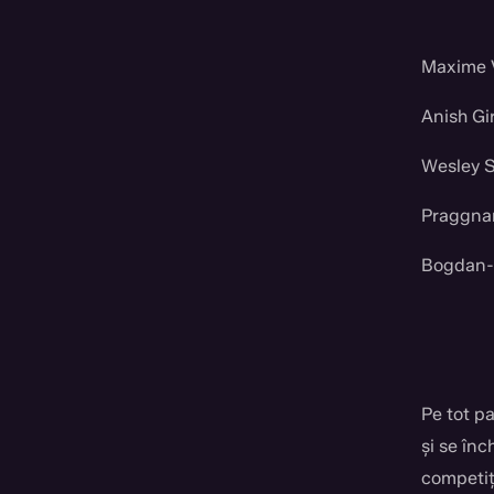
Maxime V
Anish Gir
Wesley S
Praggna
Bogdan-D
Pe tot p
și se înc
competiți