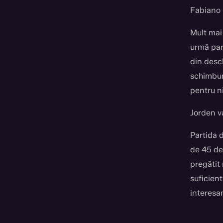
Fabiano 
Mult mai 
urmă pare
din desc
schimburi
pentru ni
Jorden v
Partida 
de 45 de 
pregătit 
suficient
interesan