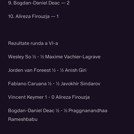
9. Bogdan-Daniel Deac — 2
10. Alireza Firouzja — 1
Rezultate runda a VI-a
Wesley So ½ - ½ Maxime Vachier-Lagrave
Jorden van Foreest ½ - ½ Anish Giri
Fabiano Caruana ½ - ½ Javokhir Sindarov
Vincent Keymer 1 - 0 Alireza Firouzja
Bogdan-Daniel Deac ½ - ½ Praggnanandhaa
Rameshbabu