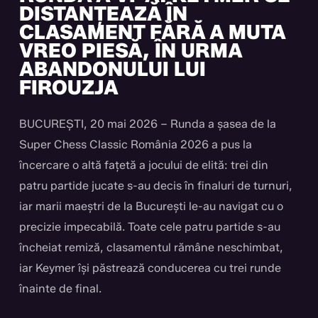
DISTANȚEAZĂ ÎN
CLASAMENT FĂRĂ A MUTA
VREO PIESĂ, ÎN URMA
ABANDONULUI LUI
FIROUZJA
BUCUREȘTI, 20 mai 2026 – Runda a șasea de la
Super Chess Classic România 2026 a pus la
încercare o altă fațetă a jocului de elită: trei din
patru partide jucate s-au decis în finaluri de turnuri,
iar marii maeștri de la București le-au navigat cu o
precizie impecabilă. Toate cele patru partide s-au
încheiat remiză, clasamentul rămâne neschimbat,
iar Keymer își păstrează conducerea cu trei runde
înainte de final.