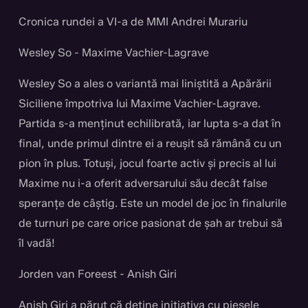
Cronica rundei a VI-a de MMI Andrei Murariu
Wesley So - Maxime Vachier-Lagrave
Wesley So a ales o variantă mai liniștită a Apărării
Siciliene împotriva lui Maxime Vachier-Lagrave.
Partida s-a menținut echilibrată, iar lupta s-a dat în
final, unde primul dintre ei a reușit să rămână cu un
pion în plus. Totuși, jocul foarte activ și precis al lui
Maxime nu i-a oferit adversarului său decât false
speranțe de câștig. Este un model de joc în finalurile
de turnuri pe care orice pasionat de șah ar trebui să
îl vadă!
Jorden van Foreest - Anish Giri
Anish Giri a părut că deține inițiativa cu piesele