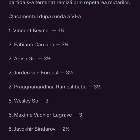
partida s-a terminat remiză prin repetarea mutărilor.
Clasamentul după runda a VI-a
1. Vincent Keymer — 4½
2. Fabiano Caruana — 3½
2. Anish Giri — 3½
2. Jorden van Foreest — 3½
2. Praggnanandhaa Rameshbabu — 3½
6. Wesley So — 3
6. Maxime Vachier-Lagrave — 3
8. Javokhir Sindarov — 2½