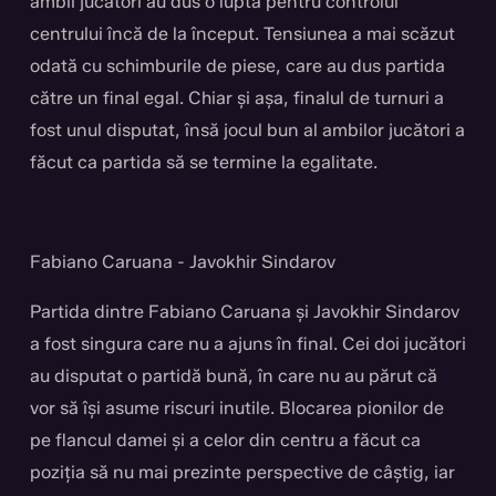
ambii jucători au dus o luptă pentru controlul
centrului încă de la început. Tensiunea a mai scăzut
odată cu schimburile de piese, care au dus partida
către un final egal. Chiar și așa, finalul de turnuri a
fost unul disputat, însă jocul bun al ambilor jucători a
făcut ca partida să se termine la egalitate.
Fabiano Caruana - Javokhir Sindarov
Partida dintre Fabiano Caruana și Javokhir Sindarov
a fost singura care nu a ajuns în final. Cei doi jucători
au disputat o partidă bună, în care nu au părut că
vor să își asume riscuri inutile. Blocarea pionilor de
pe flancul damei și a celor din centru a făcut ca
poziția să nu mai prezinte perspective de câștig, iar