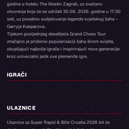
godine u hotelu The Westin Zagreb, uz svečano
otvorenje koje će se održati 30.06. 2026. godine u 17:30
sati, uz posebno sudjelovanje legende svjetskog šaha –
Garryja Kasparova.
Tijekom posljednjeg desetljeća Grand Chess Tour
značajno je pridonio popularizaciji šaha širom svijeta,
okupljajući najbolje igrače i inspirirajući nove generacije
kroz univerzalni jezik ove plemenite igre.
VINCENT KEYMER
ALIREZA FIROUZJA
IGRAČI
ANISH GIRI
JORDEN VAN FOREEST
MAXIME VACHIER-LAGRAVE
RAMESHBABU PRAGGNANANDHAA
NODIRBEK ABDUSATTOROV
IVAN ŠARIĆ
svjetski broj 5
GUKESH DOMMARAJU
svjetski broj 6
BOGDAN DEAC
svjetski broj 9
svjetski broj 14
svjetski broj 25
svjetski broj 12
svjetski broj 4
svjetski broj 60
svjetski broj 15
svjetski broj 58
2767
2759
2753
2736
2717
2741
2780
2654
2732
2656
ULAZNICE
Ulaznice za Super Rapid & Blitz Croatia 2026 bit će