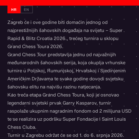
HR
EN
Zagreb će i ove godine biti domaćin jednog od
najprestižnijih šahovskih događaja na svijetu – Super
Rapid & Blitz Croatia 2026., trećeg turnira u sklopu
Grand Chess Toura 2026.
Grand Chess Tour predstavlja jednu od najvažnijih
međunarodnih šahovskih serija, koja okuplja vrhunske
turnire u Poljskoj, Rumunjskoj, Hrvatskoj i Sjedinjenim
Američkim Državama te svake godine dovodi svjetsku
šahovsku elitu na najvišu razinu natjecanja.
Kao treća etapa Grand Chess Toura, koji je osnovao
legendarni svjetski prvak Garry Kasparov, turnir
raspolaže ukupnim nagradnim fondom od 2 milijuna USD
te se realizira uz podršku Super Fondacije i Saint Louis
Chess Cluba.
Turnir u Zagrebu održat će se od 1. do 6. srpnja 2026.