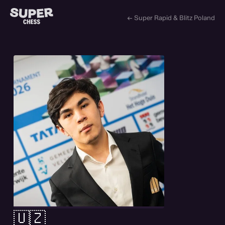
← Super Rapid & Blitz Poland
🇺🇿