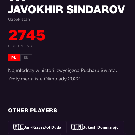
JAVOKHIR SINDAROV
Uzbekistan
2745
FIDE RATING
PL
EN
Najmłodszy w historii zwycięzca Pucharu Świata.
Złoty medalista Olimpiady 2022.
OTHER PLAYERS
🇵🇱
🇮🇳
Jan-Krzysztof Duda
Gukesh Dommaraju