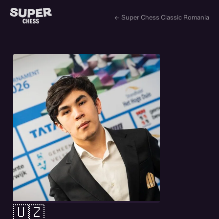
← Super Chess Classic Romania
🇺🇿